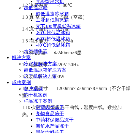
实验型冷水机
1.2
冷凝温度
＜
-80
℃
超低温冰箱
超低温速冻冰箱
1.3
真
空
度
＜
15Pa
（空载）
工业超低温冰箱
零下100度超低温冰箱
1.4
冻干面积
0.27
㎡
-86℃超低温冰箱
-60℃超低温冰箱
1.5
捕水能力
6Kg/24h
-40℃超低温冰箱
水汽捕集器
1.6
样
品
盘
Φ2
4
0mm×
6
层
解决方案
冷水机解决方案
1.7
电源要求
220V 50Hz
超低温冰箱解决方案
冻干机解决方案
1.8
功
率
22
00W
成功案例
1.9
主机尺寸
1200mm
×
550mm
×
870
mm
（不含干燥
客户案例
冻干机案例
室）
样品冻干案例
1.10
实时显示隔板冻干曲线，湿度曲线。数控加
果蔬肉类冻干
宠物食品冻干
热。
中药材保健品冻干
海鲜水产品冻干
固体饮料冻干