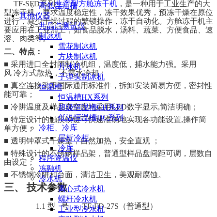
TF-SFD
系列
生产型方舱冻干机
，是一种用于工业生产的大
高低温油槽
型冻干机。要求温度稳定性，冻干效果优秀，预冻干燥在原位
其他仪器
进行，减少干燥过程的繁锁操作，冻干自动化。方舱冻干机主
共晶点测试仪
要应用在工业加工，如食品脱水，汤料、蔬菜、方便食品、速
制冰机
溶、肉类等。
雪花制冰机
二、
特点：
方块制冰机
■
采用进口全封闭制冷机组，温度低，捕水能力强。采用
片冰机
风
冷方式散热，不需水冷却
；
子弹头制冰机
■
真空连接采用国际通用标准件，拆卸安装简易方便，密封性
恒温槽
能可靠
；
恒温槽HX系列
■
冷阱温度及样品真空度均采用
LED
数字显示
,
简洁明确
；
超级恒温槽CH系列
低温恒温槽DC系列
■
特定设计的触摸软键可快速准确地实现各功能设置
,
操作简
冷柜、冷库
单方便
；
层析冷柜
■
透明钟罩式干燥室，自然加热，安全直观
；
冷库
■
特殊设计的不锈钢样品架，普通型样品盘间距可调，层数自
程序降温仪
由设定
；
冻融机
■ 不锈钢冷阱和台面，清洁卫生，美观耐腐蚀
。
冷水机
三、
技术参数
离心式冷水机
螺杆冷水机
1.1
型
号
TF-FD-27S
（普通型）
工业型冷水机