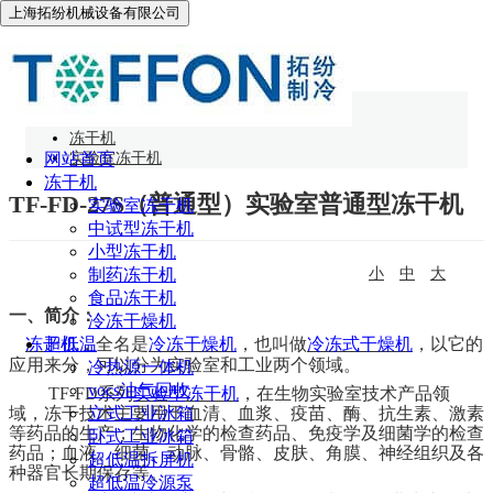
上海拓纷机械设备有限公司
实验室冻干机
网站首页
冻干机
网站首页
实验室冻干机
冻干机
TF-FD-27S（普通型）实验室普通型冻干机
实验室冻干机
中试型冻干机
小型冻干机
制药冻干机
小
中
大
食品冻干机
一、简介：
冷冻干燥机
冻干机
超低温
，全名是
冷冻干燥机
，也叫做
冷冻式干燥机
，以它的
应用来分，可以分为实验室和工业两个领域。
冷热源一体机
vocs油气回收
TF-FD
系列
实验型冻干机
，
在生物实验室技术产品领
域，冻干技术主要用于血清、血浆、疫苗、酶、抗生素、激素
立式工业冰箱
等药品的生产；生物化学的检查药品、免疫学及细菌学的检查
卧式工业冰箱
药品；血液、细菌、动脉、骨骼、皮肤、角膜、神经组织及各
超低温拆屏机
种器官长期保存等。
超低温冷源泵