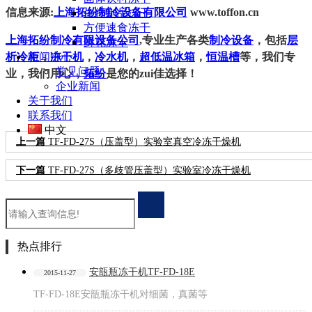
信息来源
:
上海拓纷制冷设备有限公司
www.toffon.c
n
生物制品冻干
方便速食冻干
上海拓纷制冷有限设备公司
,
专业生产各类
制冷设备
，包括
层
鲜花冻干
析冷柜
新闻中心
，
冻干机
，
冷水机
，
超低温冰箱
，
恒温槽
等，我们专
常见问题
业，我们用心，
拓纷
是您的zui佳选择！
企业新闻
关于我们
联系我们
中文
上一篇
TF-FD-27S（压盖型）实验室真空冷冻干燥机
下一篇
TF-FD-27S（多歧管压盖型）实验室冷冻干燥机
热点排行
安瓿瓶冻干机TF-FD-18E
2015-11-27
TF-FD-18E安瓿瓶冻干机对细菌，真菌等