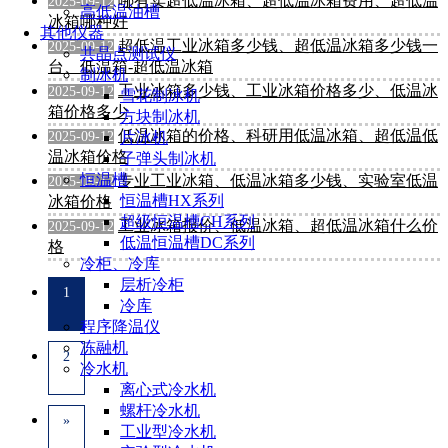
哪有卖超低温冰箱、超低温冰箱费用、超低温
2025-09-12
高低温油槽
冰箱哪种好
其他仪器
超低温工业冰箱多少钱、超低温冰箱多少钱一
2025-09-12
共晶点测试仪
台、低温箱-超低温冰箱
制冰机
工业冰箱多少钱、工业冰箱价格多少、低温冰
2025-09-12
雪花制冰机
箱价格多少
方块制冰机
低温冰箱的价格、科研用低温冰箱、超低温低
2025-09-12
片冰机
温冰箱价格
子弹头制冰机
恒温槽
专业工业冰箱、低温冰箱多少钱、实验室低温
2025-09-12
恒温槽HX系列
冰箱价格
超级恒温槽CH系列
工业冰箱报价、低温冰箱、超低温冰箱什么价
2025-09-12
低温恒温槽DC系列
格
冷柜、冷库
层析冷柜
1
冷库
程序降温仪
冻融机
2
冷水机
离心式冷水机
螺杆冷水机
»
工业型冷水机