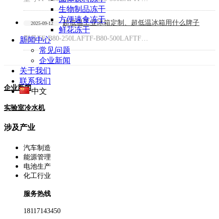
生物制品冻干
方便速食冻干
超低温工业冰箱定制、超低温冰箱用什么牌子
2025-09-12
鲜花冻干
型号TF-B80-250LAFTF-B80-500LAFTF…
新闻中心
常见问题
企业新闻
关于我们
联系我们
企业新闻
中文
实验室冷水机
涉及产业
汽车制造
能源管理
电池生产
化工行业
服务热线
18117143450