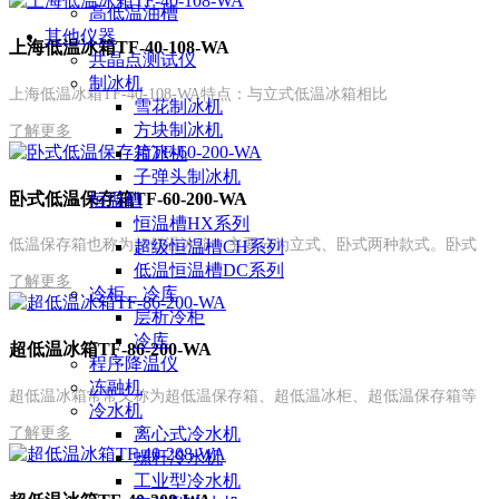
高低温油槽
其他仪器
上海低温冰箱TF-40-108-WA
共晶点测试仪
制冰机
上海低温冰箱TF-40-108-WA特点：与立式低温冰箱相比
雪花制冰机
方块制冰机
了解更多
片冰机
子弹头制冰机
卧式低温保存箱TF-60-200-WA
恒温槽
恒温槽HX系列
低温保存箱也称为超低温冰箱，主要分为立式、卧式两种款式。卧式
超级恒温槽CH系列
低温恒温槽DC系列
了解更多
冷柜、冷库
层析冷柜
冷库
超低温冰箱TF-86-200-WA
程序降温仪
冻融机
超低温冰箱常常又称为超低温保存箱、超低温冰柜、超低温保存箱等
冷水机
了解更多
离心式冷水机
螺杆冷水机
工业型冷水机