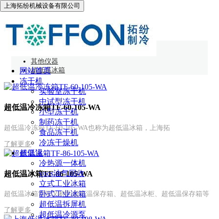
上海拓纷机械设备有限公司
超低温冰箱
网站首页
其他仪器
网站首页
超低温冰箱
冻干机
实验室冻干机
中试型冻干机
超低温冷冻箱TF-60-105-WA
小型冻干机
制药冻干机
超低温冷冻箱TF-60-105-WA也称为超低温冰箱，上海拓
食品冻干机
冷冻干燥机
了解更多
超低温
冷热源一体机
vocs油气回收
超低温冰箱TF-86-105-WA
立式工业冰箱
卧式工业冰箱
超低温冰箱常常又称为超低温保存箱、超低温冰柜、超低温保存箱等
超低温拆屏机
了解更多
超低温冷源泵