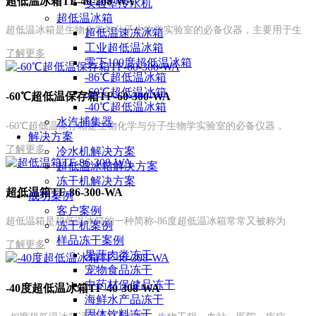
超低温冰箱TF-40-208-WA
实验型冷水机
超低温冰箱
超低温冰箱是生物化学与分子生物学实验室的必备仪器，主要用于生
超低温速冻冰箱
工业超低温冰箱
了解更多
零下100度超低温冰箱
-86℃超低温冰箱
-60℃超低温冰箱
-60℃超低温保存箱TF-60-300-WA
-40℃超低温冰箱
水汽捕集器
-60℃超低温保存箱是生物化学与分子生物学实验室的必备仪器，
解决方案
了解更多
冷水机解决方案
超低温冰箱解决方案
冻干机解决方案
超低温箱TF-86-300-WA
成功案例
客户案例
超低温箱是超低温冰箱的一种简称-86度超低温冰箱常常又被称为
冻干机案例
样品冻干案例
了解更多
果蔬肉类冻干
宠物食品冻干
中药材保健品冻干
-40度超低温冰箱TF-40-308-WA
海鲜水产品冻干
固体饮料冻干