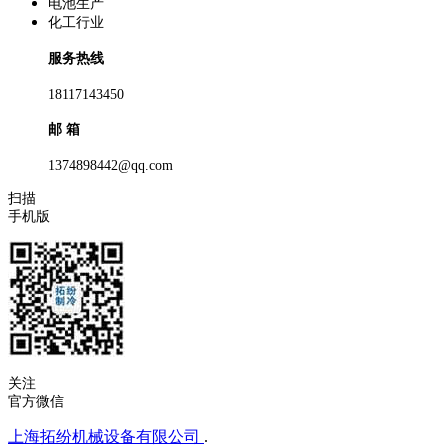
电池生产
化工行业
服务热线
18117143450
邮 箱
1374898442@qq.com
扫描
手机版
关注
官方微信
上海拓纷机械设备有限公司
.